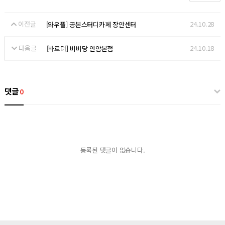
이전글
24.10.28
[와우플] 공본스터디카페 장안센터
다음글
24.10.18
[바로더] 비비당 안암본점
댓글
0
등록된 댓글이 없습니다.