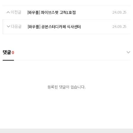
이전글
24.09.25
[와우플] 파이브스팟 고척1호점
다음글
24.09.25
[와우플] 공본스터디카페 식사센터
댓글
0
등록된 댓글이 없습니다.