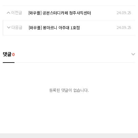
이전글
24.09.25
[와우플] 공본스터디카페 청주사직센터
다음글
24.09.25
[와우플] 몽마르니 아주대 1호점
댓글
0
등록된 댓글이 없습니다.